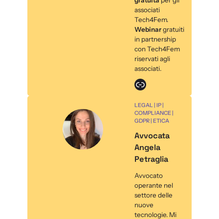
associati
Tech4Fem.
Webinar
gratuiti
in partnership
con Tech4Fem
riservati agli
associati.
Link
LEGAL | IP |
COMPLIANCE |
GDPR | ETICA
Avvocata
Angela
Petraglia
Avvocato
operante nel
settore delle
nuove
tecnologie. Mi