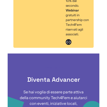
10% dal
secondo.
Webinar
gratuiti in
partnership con
Tech4Fem
riservati agli
associati.
Link
L’osservatorio
Diventa Advancer
Se hai voglia di essere parte attiva
della community Tech4Fem e aiutarci
con eventi, iniziative locali,