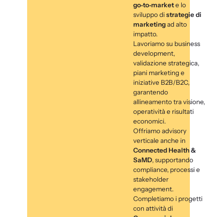
go‑to‑market
e lo
sviluppo di
strategie di
marketing
ad alto
impatto.
Lavoriamo su business
development,
validazione strategica,
piani marketing e
iniziative B2B/B2C,
garantendo
allineamento tra visione,
operatività e risultati
economici.
Offriamo advisory
verticale anche in
Connected Health &
SaMD
, supportando
compliance, processi e
stakeholder
engagement.
Completiamo i progetti
con attività di