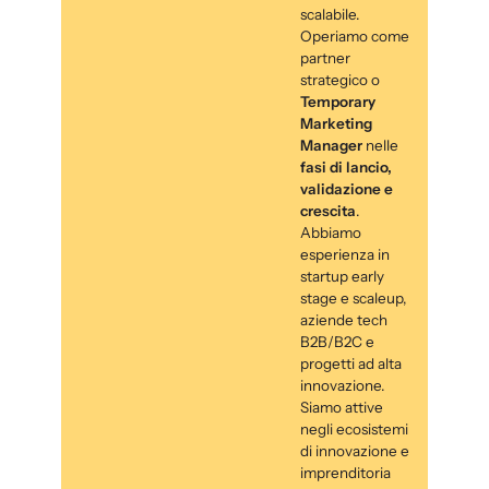
scalabile.
Operiamo come
partner
strategico o
Temporary
Marketing
Manager
nelle
fasi di lancio,
validazione e
crescita
.
Abbiamo
esperienza in
startup early
stage e scaleup,
aziende tech
B2B/B2C e
progetti ad alta
innovazione.
Siamo attive
negli ecosistemi
di innovazione e
imprenditoria