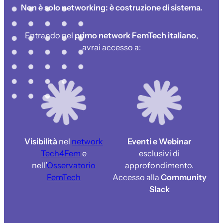
Non è solo networking: è costruzione di sistema.
Entrando nel
primo network FemTech italiano
,
avrai accesso a:
Visibilità
nel
network
Eventi e Webinar
Tech4Fem
e
esclusivi di
nell’
Osservatorio
approfondimento.
FemTech
Accesso alla
Community
Slack