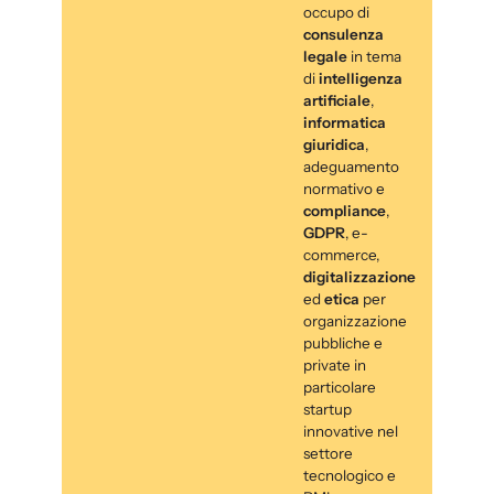
occupo di
consulenza
legale
in tema
di
intelligenza
artificiale
,
informatica
giuridica
,
adeguamento
normativo e
compliance
,
GDPR
, e-
commerce,
digitalizzazione
ed
etica
per
organizzazione
pubbliche e
private in
particolare
startup
innovative nel
settore
tecnologico e