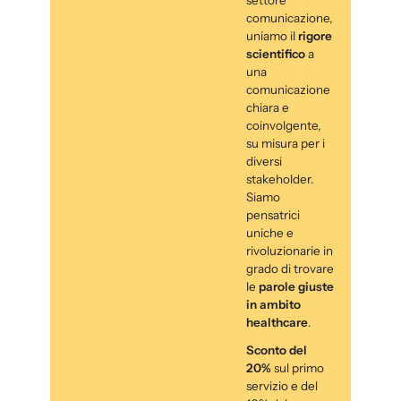
comunicazione,
uniamo il
rigore
scientifico
a
una
comunicazione
chiara e
coinvolgente,
su misura per i
diversi
stakeholder.
Siamo
pensatrici
uniche e
rivoluzionarie in
grado di trovare
le
parole giuste
in ambito
healthcare
.
Sconto del
20%
sul primo
servizio e del