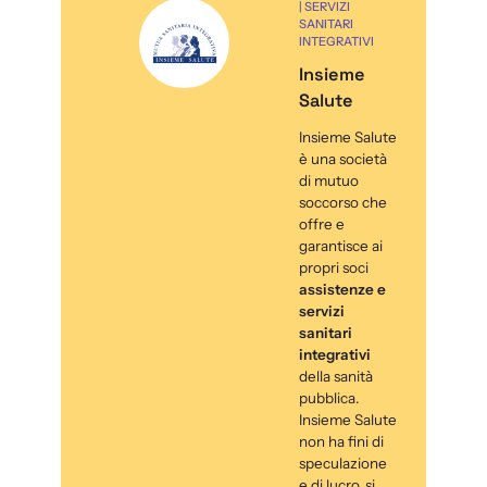
| SERVIZI
SANITARI
INTEGRATIVI
Insieme
Salute
Insieme Salute
è una società
di mutuo
soccorso che
offre e
garantisce ai
propri soci
assistenze e
servizi
sanitari
integrativi
della sanità
pubblica.
Insieme Salute
non ha fini di
speculazione
e di lucro, si