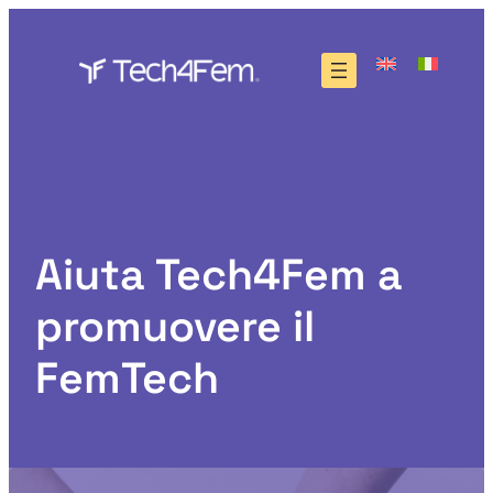
Vai
al
contenuto
Aiuta Tech4Fem a
promuovere il
FemTech