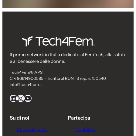
Il primo network in Italia dedicato al FemTech, alla salute
e al benessere delle donne.
Tech4Fem® APS
C.F. 96614900585 – Iscritta al RUNTS rep. n. 150540
info@tech4fem.it
LinkedIn
Instagram
YouTube
Su di noi
Partecipa
L’associazione
Il network