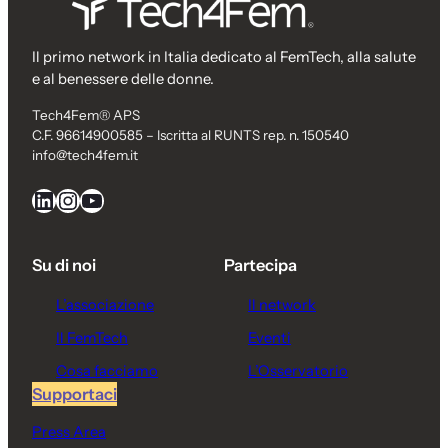
Il primo network in Italia dedicato al FemTech, alla salute
e al benessere delle donne.
Tech4Fem® APS
C.F. 96614900585 – Iscritta al RUNTS rep. n. 150540
info@tech4fem.it
LinkedIn
Instagram
YouTube
Su di noi
Partecipa
L’associazione
Il network
Il FemTech
Eventi
Cosa facciamo
L’Osservatorio
Supportaci
Press Area