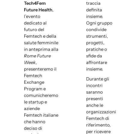
Tech4Fem
traccia
Future Health
,
definita
l’evento
insieme.
dedicato al
Ogni gruppo
futuro del
condivide
Femtech e della
strumenti,
salute femminile
progetti,
in anteprima alla
pratiche o
Rome Future
sfide da
Week
,
affrontare
presenteremo il
insieme.
Femtech
Durante gli
Exchange
incontri
Program e
saranno
comunicheremo
presenti
le startup e
anche le
aziende
organizzazioni
Femtech italiane
Femtech di
che hanno
riferimento,
deciso di
per ricevere