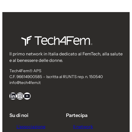
Il primo network in Italia dedicato al FemTech, alla salute
e al benessere delle donne.
Tech4Fem® APS
C.F. 96614900585 – Iscritta al RUNTS rep. n. 150540
info@tech4fem.it
LinkedIn
Instagram
YouTube
Su di noi
Partecipa
L’associazione
Il network